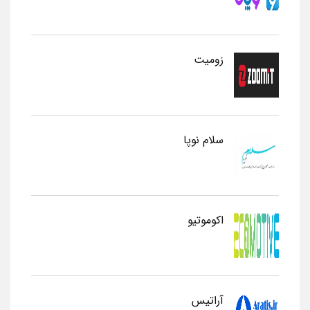
زومیت
سلام نوپا
اکوموتیو
آراتیس