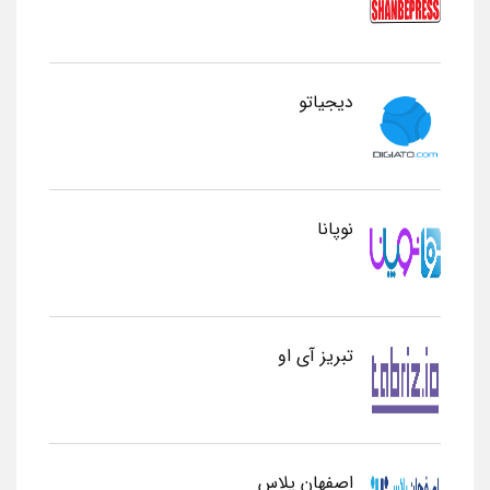
دیجیاتو
نوپانا
تبریز آی او
اصفهان پلاس