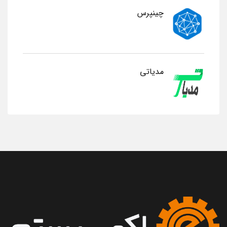
چینپرس
مدیاتی