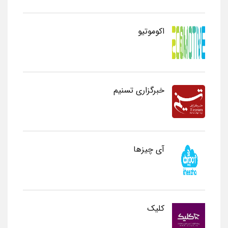
اکوموتیو
خبرگزاری تسنیم
آی چیزها
کلیک