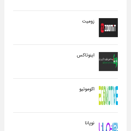
زومیت
اینوتاکس
اکوموتیو
نوپانا