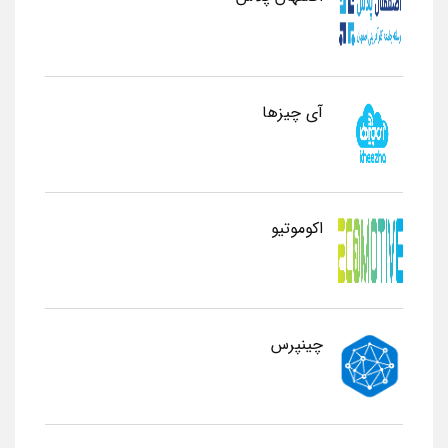
آی چیزها
اکوموتیو
چینپرس