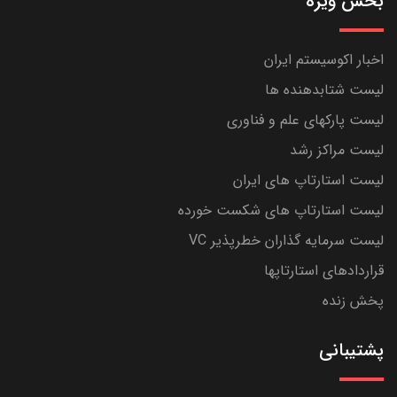
بخش ویژه
اخبار اکوسیستم ایران
لیست شتابدهنده ها
لیست پارکهای علم و فناوری
لیست مراکز رشد
لیست استارتاپ های ایران
لیست استارتاپ های شکست خورده
لیست سرمایه گذاران خطرپذیر VC
قراردادهای استارتاپها
پخش زنده
پشتیبانی