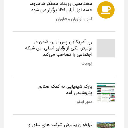
هشتادمین رویداد همفکر شاهرود،
هفته اول آبان 1401 برگزار می شود
کانون نوآوران و فناوران
رپر آمریکایی پس از بن شدن در
توییتر، یکی از رقبای اصلی این شبکه
اجتماعی را تصاحب می‌کند
زومیت
پارک شیمیایی به کمک صنایع
پتروشیمی آمد
مدیر اینفو
فراخوان پذیرش شرکت های فناور و