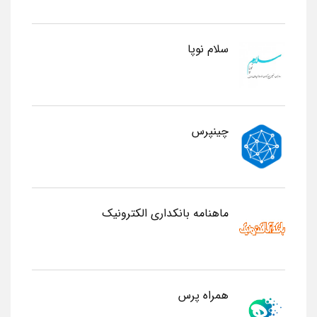
سلام نوپا
چینپرس
ماهنامه بانکداری الکترونیک
همراه پرس