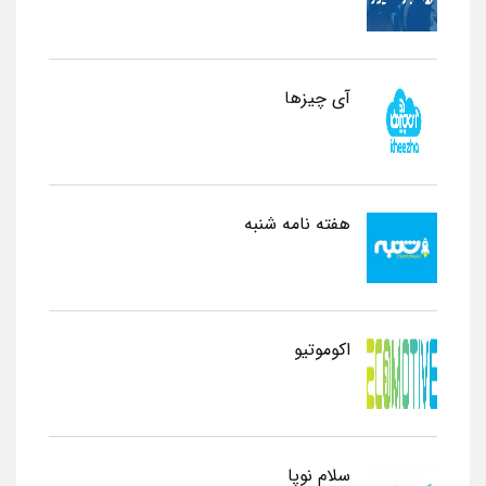
آی چیزها
هفته نامه شنبه
اکوموتیو
سلام نوپا