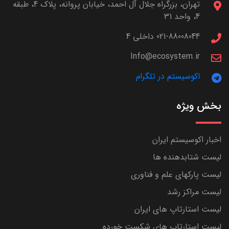
تهران، بزرگراه جلال آل احمد، خیابان پروانه، پلاک 4، طبقه
4، واحد 31
021-88008044 داخلی 4
Info@ecosystem.ir
اکوسیستم در تلگرام
بخش ویژه
اخبار اکوسیستم ایران
لیست شتابدهنده ها
لیست پارکهای علم و فناوری
لیست مراکز رشد
لیست استارتاپ های ایران
لیست استارتاپ های شکست خورده