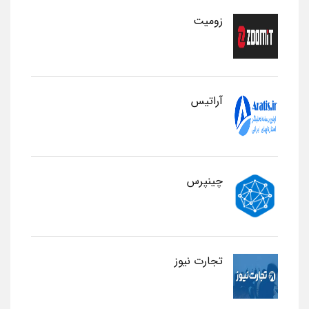
زومیت
آراتیس
چینپرس
تجارت نیوز