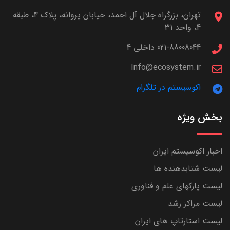
تهران، بزرگراه جلال آل احمد، خیابان پروانه، پلاک 4، طبقه
4، واحد 31
021-88008044 داخلی 4
Info@ecosystem.ir
اکوسیستم در تلگرام
بخش ویژه
اخبار اکوسیستم ایران
لیست شتابدهنده ها
لیست پارکهای علم و فناوری
لیست مراکز رشد
لیست استارتاپ های ایران