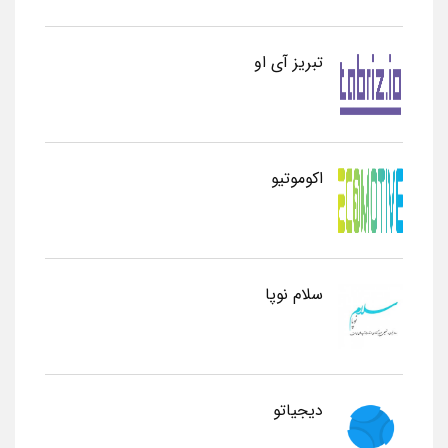
تبریز آی او
اکوموتیو
سلام نوپا
دیجیاتو