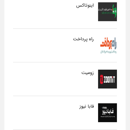
اینوتاکس
راه پرداخت
زومیت
فابا نیوز