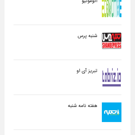
اکوموتیو
شنبه پرس
تبریز آی او
هفته نامه شنبه