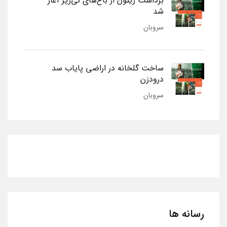
برداشت زیتون از باغ‌های نی‌ریز آغاز
شد
سروبان
ساخت گلخانه در اراضی پایاب سد
درودزن
سروبان
رسانه ها