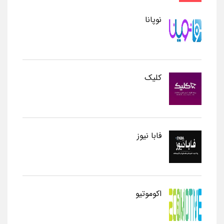
نوپانا
کلیک
فابا نیوز
اکوموتیو