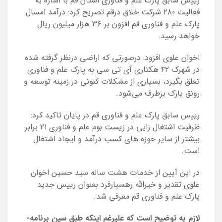
رییس سابق پارک علم و فناوری استان قم با اشاره به
فعالیت ۲۸۰ شرکت خلاق درقم تصریح کرد: درآمد امسال
پارک علم و فناوری قم افزون بر ۳۶ هزار میلیون ریال
خواهد رسید.
اخوان علوی افزود: درصورتی که اراضی درنظر گرفته شده
در شهرک ۴۲ هکتاری آی تی سی به پارک علم و فناوری
تعلق بگیرد، بسیاری از مشکلات کنونی در زمینه توسعه و
رونق پارک برطرف می‌شود.
رییس سابق پارک علم و فناوری قم در پایان تاکید کرد:
ظرفیت اشتغال زایی در زیست بوم علم و فناوری ۲۱ برابر
بیشتر از سایر حوزه های کسب درآمد و ایجاد اشتغال
است.
در این آیین از خدمات هشت ساله سید حسین اخوان
علوی تقدیر و خیرالله رهسپارفرد بعنوان رییس جدید
پارک علم و فناوری قم معرفی شد.
لازم به توضیح است که علی­رغم این­که طبق سین برنامه­