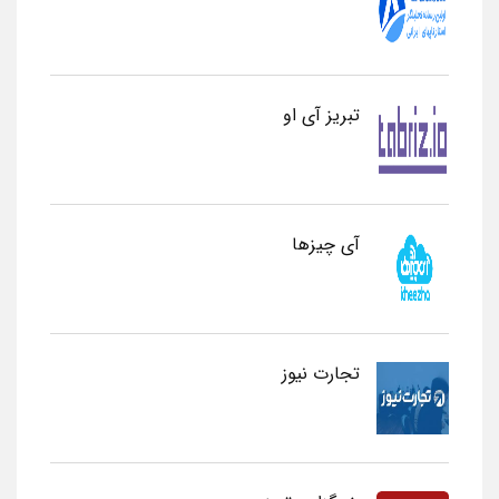
تبریز آی او
آی چیزها
تجارت نیوز