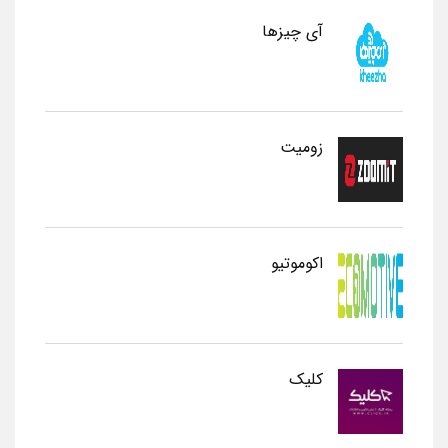
آی چیزها
زومیت
اکوموتیو
کلیک