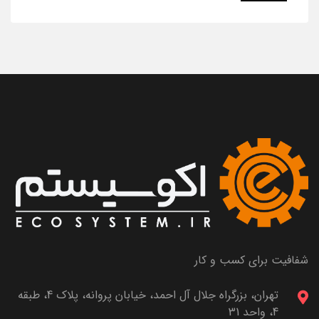
شفافیت برای کسب و کار
تهران، بزرگراه جلال آل احمد، خیابان پروانه، پلاک 4، طبقه
4، واحد 31