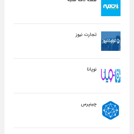
تجارت نیوز
نوپانا
چینپرس