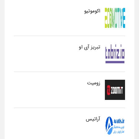
اکوموتیو
تبریز آی او
زومیت
آراتیس