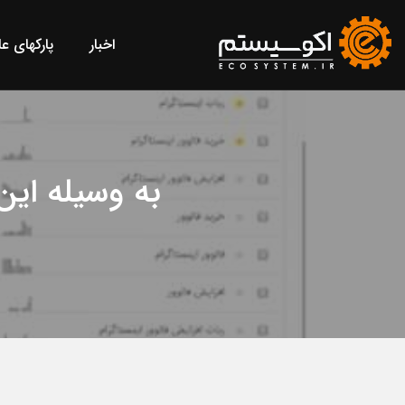
اخبار
پارکهای ع
به وسیله ای