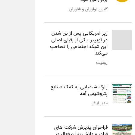
کانون نوآوران و فناوران
رپر آمریکایی پس از بن شدن
در توییتر، یکی از رقبای اصلی
این شبکه اجتماعی را تصاحب
می‌کند
زومیت
پارک شیمیایی به کمک صنایع
پتروشیمی آمد
مدیر اینفو
فراخوان پذیرش شرکت های
فناور و دانش بنیان فعال در