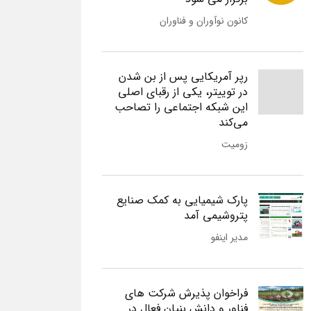
کانون نوآوران و فناوران
رپر آمریکایی پس از بن شدن
در توییتر، یکی از رقبای اصلی
این شبکه اجتماعی را تصاحب
می‌کند
زومیت
پارک شیمیایی به کمک صنایع
پتروشیمی آمد
مدیر اینفو
فراخوان پذیرش شرکت های
فناور و دانش بنیان فعال در