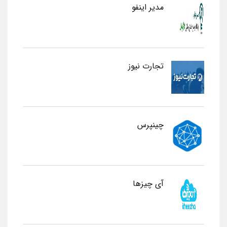
مدیر اینفو
تجارت نیوز
چینپرس
آی چیزها