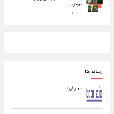
درودزن
سروبان
رسانه ها
تبریز آی او