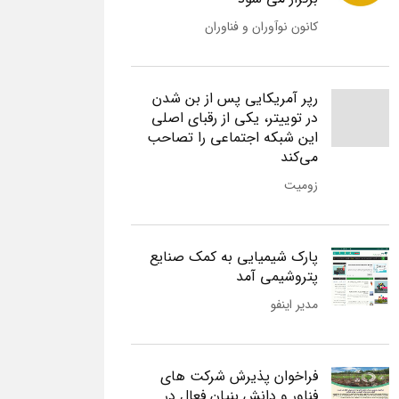
کانون نوآوران و فناوران
رپر آمریکایی پس از بن شدن
در توییتر، یکی از رقبای اصلی
این شبکه اجتماعی را تصاحب
می‌کند
زومیت
پارک شیمیایی به کمک صنایع
پتروشیمی آمد
مدیر اینفو
فراخوان پذیرش شرکت های
فناور و دانش بنیان فعال در