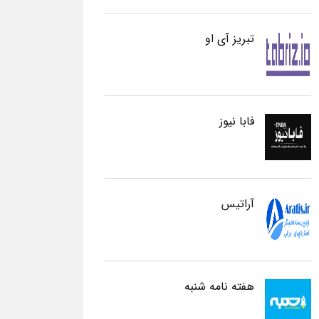
تبریز آی او
فابا نیوز
آراتیس
هفته نامه شنبه