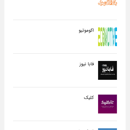
اکوموتیو
فابا نیوز
کلیک