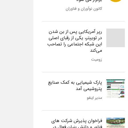
کانون نوآوران و فناوران
رپر آمریکایی پس از بن شدن
در توییتر، یکی از رقبای اصلی
این شبکه اجتماعی را تصاحب
می‌کند
زومیت
پارک شیمیایی به کمک صنایع
پتروشیمی آمد
مدیر اینفو
فراخوان پذیرش شرکت های
فناور و دانش بنیان فعال در