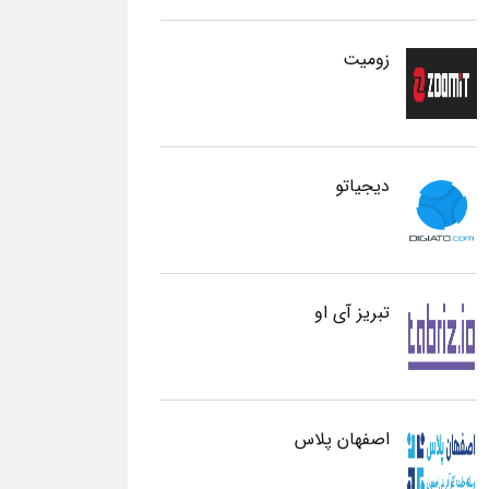
زومیت
دیجیاتو
تبریز آی او
اصفهان پلاس