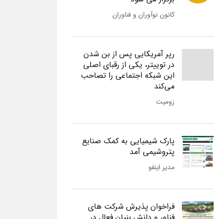
کانون نوآوران و فناوران
رپر آمریکایی پس از بن شدن
در توییتر، یکی از رقبای اصلی
این شبکه اجتماعی را تصاحب
می‌کند
زومیت
پارک شیمیایی به کمک صنایع
پتروشیمی آمد
مدیر اینفو
فراخوان پذیرش شرکت های
فناور و دانش بنیان فعال در