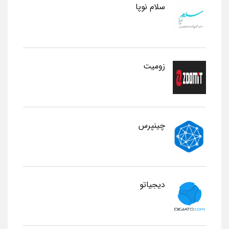
سلام نوپا
زومیت
چینپرس
دیجیاتو