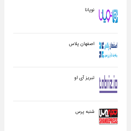
نوپانا
اصفهان پلاس
تبریز آی او
شنبه پرس