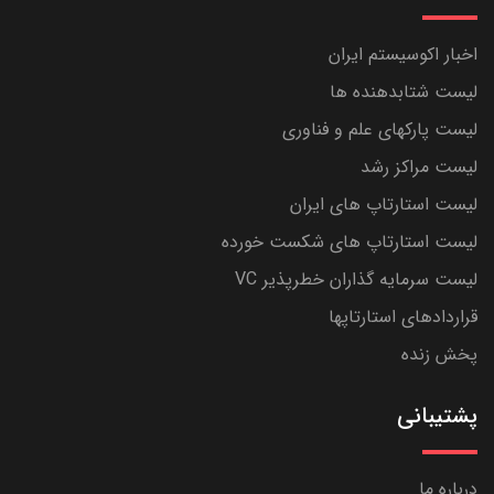
اخبار اکوسیستم ایران
لیست شتابدهنده ها
لیست پارکهای علم و فناوری
لیست مراکز رشد
لیست استارتاپ های ایران
لیست استارتاپ های شکست خورده
لیست سرمایه گذاران خطرپذیر VC
قراردادهای استارتاپها
پخش زنده
پشتیبانی
درباره ما