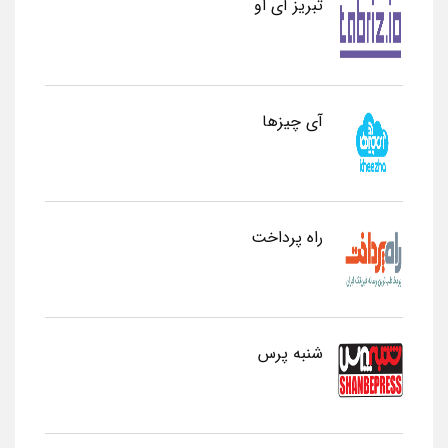
تبریز آی او
آی چیزها
راه پرداخت
شنبه پرس