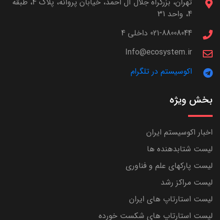
تهران، بزرگراه جلال آل احمد، خیابان پروانه، پلاک 4، طبقه
4، واحد 31
021-88008044 داخلی 4
Info@ecosystem.ir
اکوسیستم در تلگرام
بخش ویژه
اخبار اکوسیستم ایران
لیست شتابدهنده ها
لیست پارکهای علم و فناوری
لیست مراکز رشد
لیست استارتاپ های ایران
لیست استارتاپ های شکست خورده