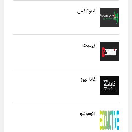
اینوتاکس
زومیت
فابا نیوز
اکوموتیو