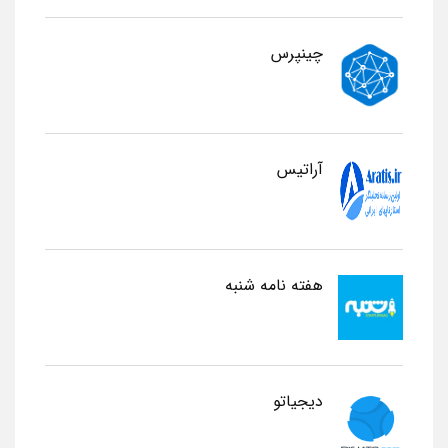
چینپرس
آراتیس
هفته نامه شنبه
دیجیاتو