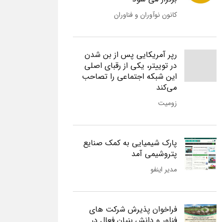
کانون نوآوران و فناوران
رپر آمریکایی پس از بن شدن
در توییتر، یکی از رقبای اصلی
این شبکه اجتماعی را تصاحب
می‌کند
زومیت
پارک شیمیایی به کمک صنایع
پتروشیمی آمد
مدیر اینفو
فراخوان پذیرش شرکت های
فناور و دانش بنیان فعال در