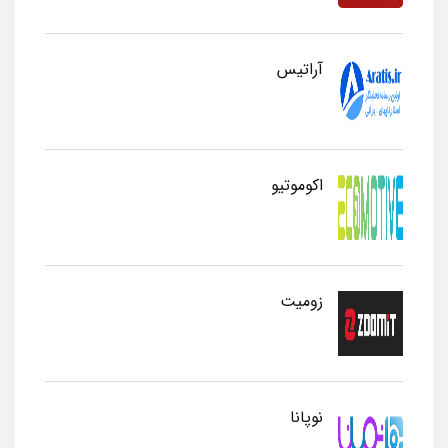
آراتیس
اکوموتیو
زومیت
نوپانا