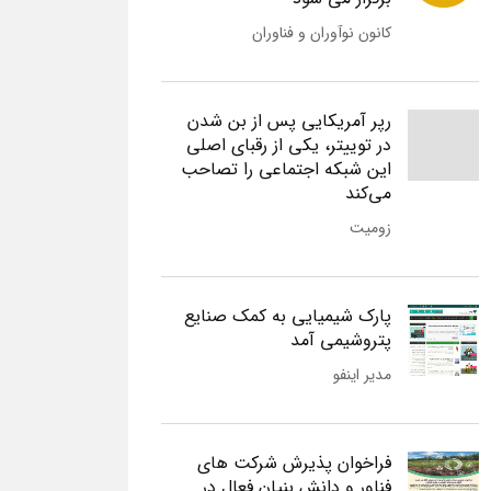
کانون نوآوران و فناوران
رپر آمریکایی پس از بن شدن
در توییتر، یکی از رقبای اصلی
این شبکه اجتماعی را تصاحب
می‌کند
زومیت
پارک شیمیایی به کمک صنایع
پتروشیمی آمد
مدیر اینفو
فراخوان پذیرش شرکت های
فناور و دانش بنیان فعال در