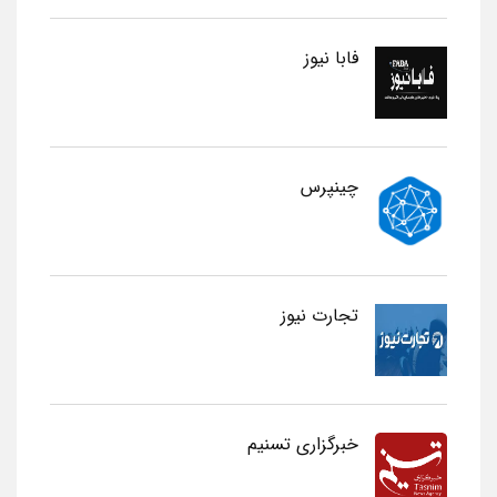
فابا نیوز
چینپرس
تجارت نیوز
خبرگزاری تسنیم