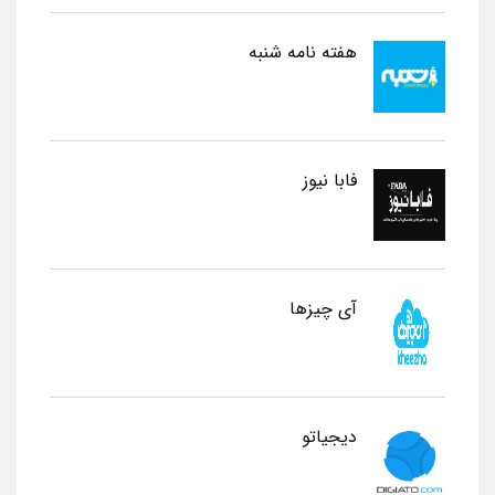
هفته نامه شنبه
فابا نیوز
آی چیزها
دیجیاتو