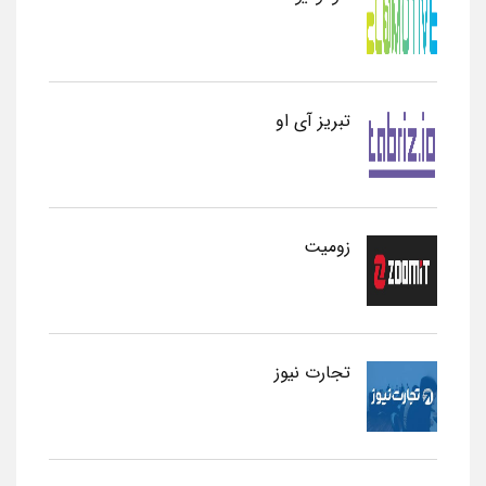
تبریز آی او
زومیت
تجارت نیوز