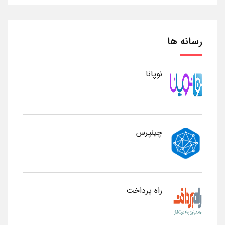
رسانه ها
نوپانا
چینپرس
راه پرداخت