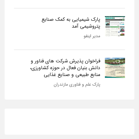
پارک شیمیایی به کمک صنایع
پتروشیمی آمد
مدیر اینفو
فراخوان پذیرش شرکت های فناور و
دانش بنیان فعال در حوزه کشاورزی،
منابع طبیعی و صنایع غذایی
پارک علم و فناوری مازندران