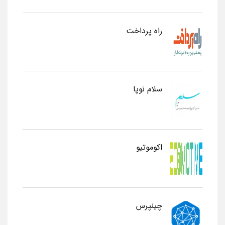
راه پرداخت
سلام نوپا
اکوموتیو
چینپرس