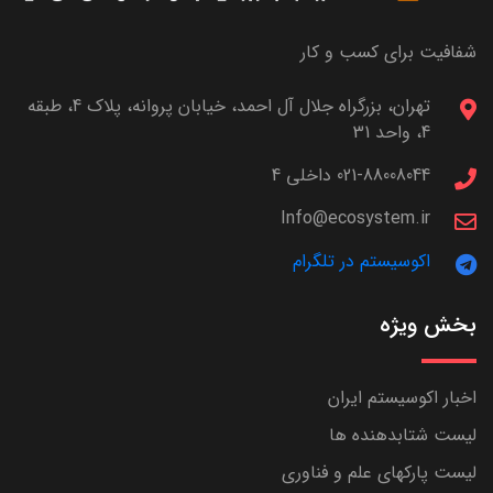
شفافیت برای کسب و کار
تهران، بزرگراه جلال آل احمد، خیابان پروانه، پلاک 4، طبقه
4، واحد 31
021-88008044 داخلی 4
Info@ecosystem.ir
اکوسیستم در تلگرام
بخش ویژه
اخبار اکوسیستم ایران
لیست شتابدهنده ها
لیست پارکهای علم و فناوری