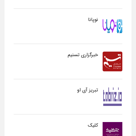
نوپانا
خبرگزاری تسنیم
تبریز آی او
کلیک