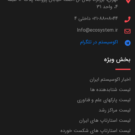
4، واحد 31
021-88008044 داخلی 4
Info@ecosystem.ir
اکوسیستم در تلگرام
بخش ویژه
اخبار اکوسیستم ایران
لیست شتابدهنده ها
لیست پارکهای علم و فناوری
لیست مراکز رشد
لیست استارتاپ های ایران
لیست استارتاپ های شکست خورده