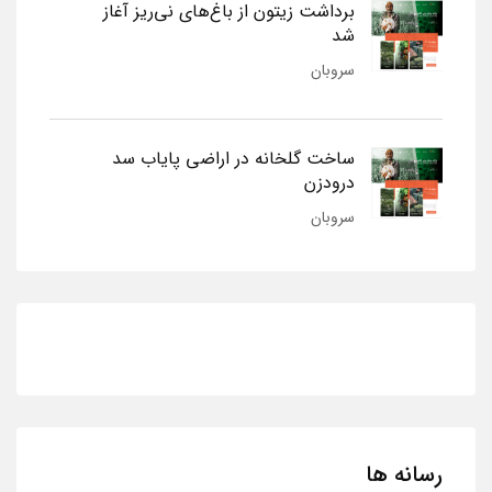
برداشت زیتون از باغ‌های نی‌ریز آغاز
شد
سروبان
ساخت گلخانه در اراضی پایاب سد
درودزن
سروبان
رسانه ها