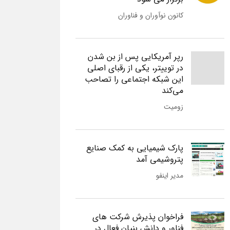
کانون نوآوران و فناوران
رپر آمریکایی پس از بن شدن
در توییتر، یکی از رقبای اصلی
این شبکه اجتماعی را تصاحب
می‌کند
زومیت
پارک شیمیایی به کمک صنایع
پتروشیمی آمد
مدیر اینفو
فراخوان پذیرش شرکت های
فناور و دانش بنیان فعال در