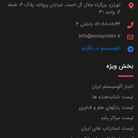
تهران، بزرگراه جلال آل احمد، خیابان پروانه، پلاک 4، طبقه
4، واحد 31
021-88008044 داخلی 4
Info@ecosystem.ir
اکوسیستم در تلگرام
بخش ویژه
اخبار اکوسیستم ایران
لیست شتابدهنده ها
لیست پارکهای علم و فناوری
لیست مراکز رشد
لیست استارتاپ های ایران