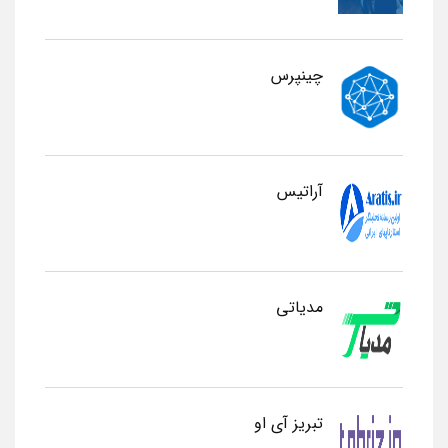
چینپرس
آراتیس
مدیاتی
تبریز آی او