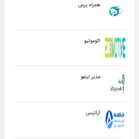
همراه پرس
اکوموتیو
مدیر اینفو
آراتیس