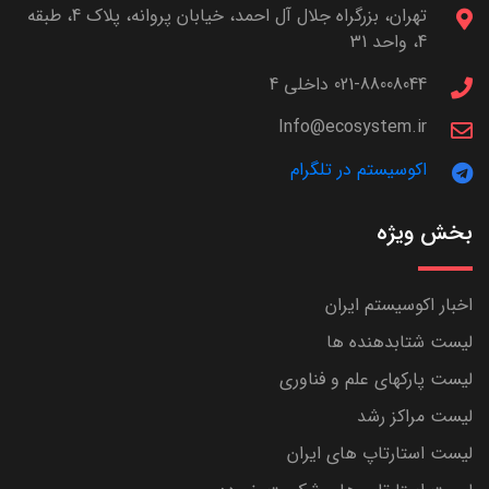
تهران، بزرگراه جلال آل احمد، خیابان پروانه، پلاک 4، طبقه
4، واحد 31
021-88008044 داخلی 4
Info@ecosystem.ir
اکوسیستم در تلگرام
بخش ویژه
اخبار اکوسیستم ایران
لیست شتابدهنده ها
لیست پارکهای علم و فناوری
لیست مراکز رشد
لیست استارتاپ های ایران