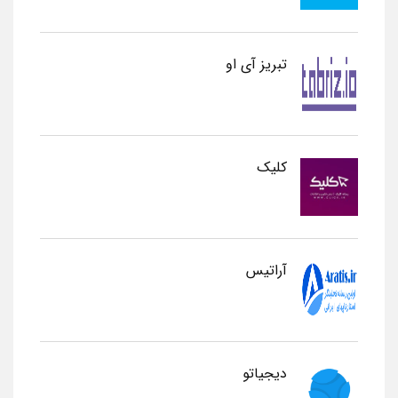
تبریز آی او
کلیک
آراتیس
دیجیاتو