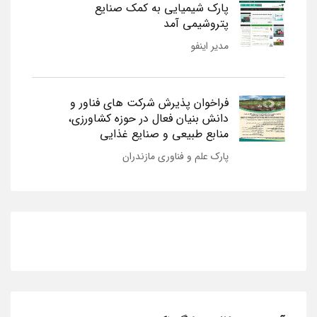
پارک شیمیایی به کمک صنایع
پتروشیمی آمد
مدیر اینفو
فراخوان پذیرش شرکت های فناور و
دانش بنیان فعال در حوزه کشاورزی،
منابع طبیعی و صنایع غذایی
پارک علم و فناوری مازندران