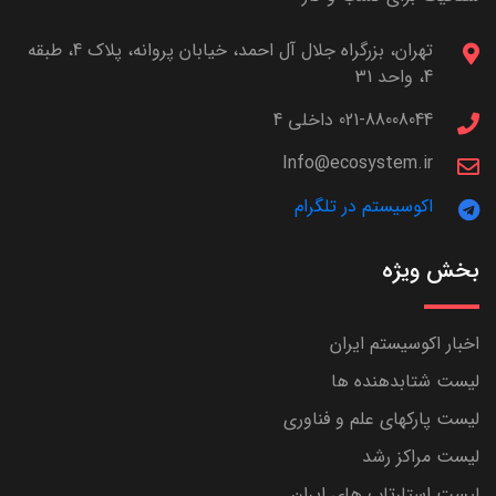
تهران، بزرگراه جلال آل احمد، خیابان پروانه، پلاک 4، طبقه
4، واحد 31
021-88008044 داخلی 4
Info@ecosystem.ir
اکوسیستم در تلگرام
بخش ویژه
اخبار اکوسیستم ایران
لیست شتابدهنده ها
لیست پارکهای علم و فناوری
لیست مراکز رشد
لیست استارتاپ های ایران