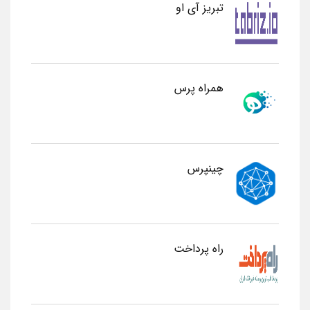
تبریز آی او
همراه پرس
چینپرس
راه پرداخت