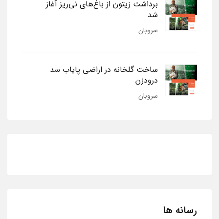
برداشت زیتون از باغ‌های نی‌ریز آغاز
شد
سروبان
ساخت گلخانه در اراضی پایاب سد
درودزن
سروبان
رسانه ها