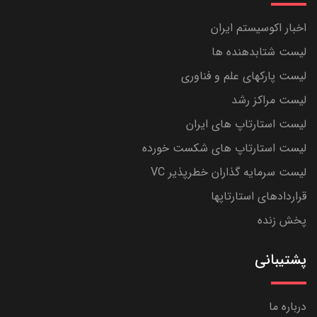
اخبار اکوسیستم ایران
لیست شتابدهنده ها
لیست پارکهای علم و فناوری
لیست مراکز رشد
لیست استارتاپ های ایران
لیست استارتاپ های شکست خورده
لیست سرمایه گذاران خطرپذیر VC
قراردادهای استارتاپها
پخش زنده
پشتیبانی
درباره ما