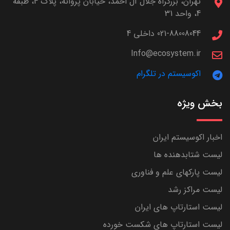
تهران، بزرگراه جلال آل احمد، خیابان پروانه، پلاک 4، طبقه
4، واحد 31
021-88008044 داخلی 4
Info@ecosystem.ir
اکوسیستم در تلگرام
بخش ویژه
اخبار اکوسیستم ایران
لیست شتابدهنده ها
لیست پارکهای علم و فناوری
لیست مراکز رشد
لیست استارتاپ های ایران
لیست استارتاپ های شکست خورده