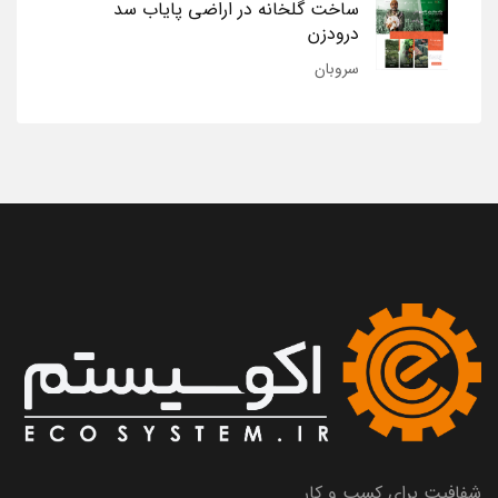
ساخت گلخانه در اراضی پایاب سد
درودزن
سروبان
شفافیت برای کسب و کار