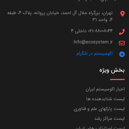
تهران، بزرگراه جلال آل احمد، خیابان پروانه، پلاک 4، طبقه
4، واحد 31
021-88008044 داخلی 4
Info@ecosystem.ir
اکوسیستم در تلگرام
بخش ویژه
اخبار اکوسیستم ایران
لیست شتابدهنده ها
لیست پارکهای علم و فناوری
لیست مراکز رشد
لیست استارتاپ های ایران