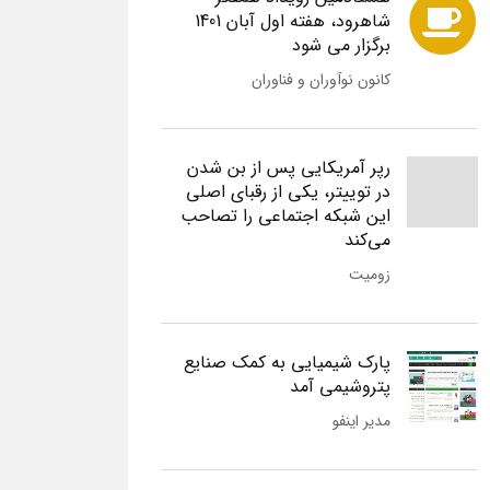
شاهرود، هفته اول آبان 1401
برگزار می شود
کانون نوآوران و فناوران
رپر آمریکایی پس از بن شدن
در توییتر، یکی از رقبای اصلی
این شبکه اجتماعی را تصاحب
می‌کند
زومیت
پارک شیمیایی به کمک صنایع
پتروشیمی آمد
مدیر اینفو