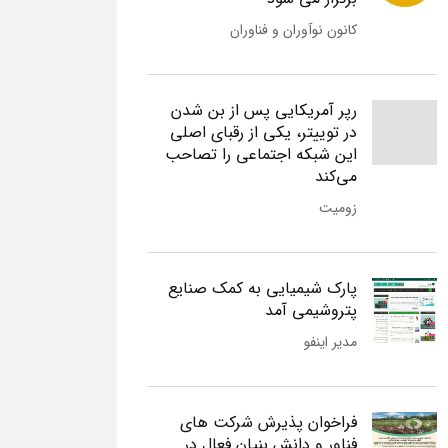
کانون نوآوران و فناوران
رپر آمریکایی پس از بن شدن
در توییتر، یکی از رقبای اصلی
این شبکه اجتماعی را تصاحب
می‌کند
زومیت
پارک شیمیایی به کمک صنایع
پتروشیمی آمد
مدیر اینفو
فراخوان پذیرش شرکت های
فناور و دانش بنیان فعال در