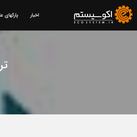
اخبار
پارکهای ع
ترم ت