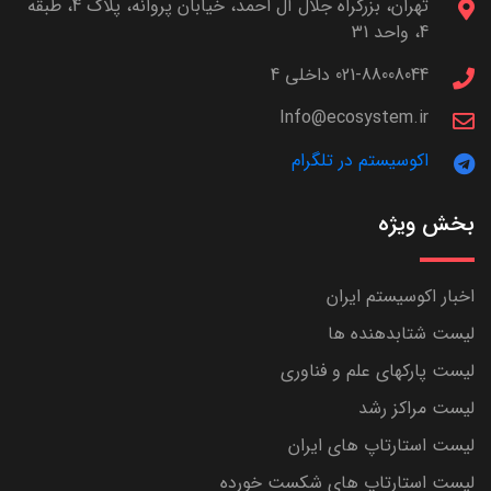
تهران، بزرگراه جلال آل احمد، خیابان پروانه، پلاک 4، طبقه
4، واحد 31
021-88008044 داخلی 4
Info@ecosystem.ir
اکوسیستم در تلگرام
بخش ویژه
اخبار اکوسیستم ایران
لیست شتابدهنده ها
لیست پارکهای علم و فناوری
لیست مراکز رشد
لیست استارتاپ های ایران
لیست استارتاپ های شکست خورده