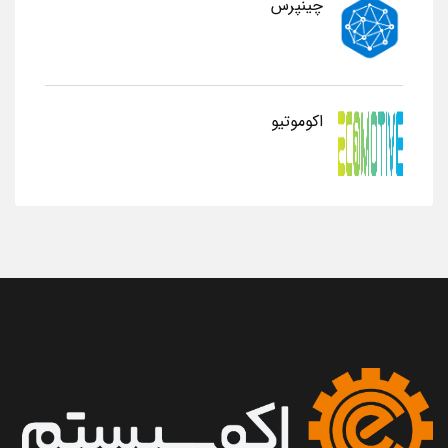
چینپرس
اکوموتیو