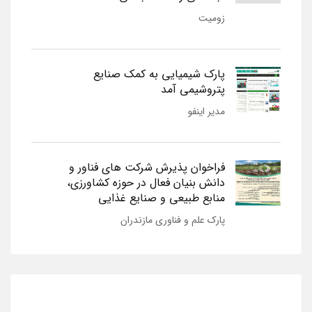
زومیت
پارک شیمیایی به کمک صنایع
پتروشیمی آمد
مدیر اینفو
فراخوان پذیرش شرکت های فناور و
دانش بنیان فعال در حوزه کشاورزی،
منابع طبیعی و صنایع غذایی
پارک علم و فناوری مازندران