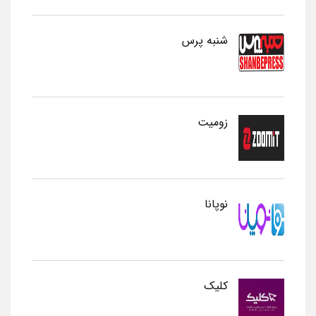
شنبه پرس
زومیت
نوپانا
کلیک