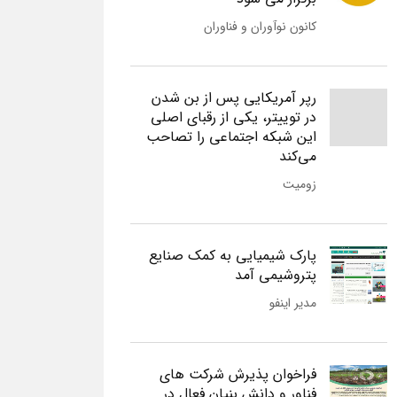
کانون نوآوران و فناوران
رپر آمریکایی پس از بن شدن
در توییتر، یکی از رقبای اصلی
این شبکه اجتماعی را تصاحب
می‌کند
زومیت
پارک شیمیایی به کمک صنایع
پتروشیمی آمد
مدیر اینفو
فراخوان پذیرش شرکت های
فناور و دانش بنیان فعال در