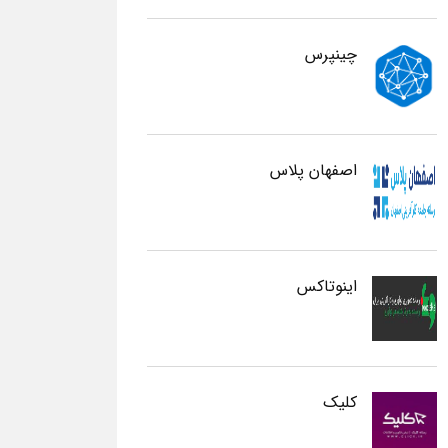
چینپرس
اصفهان پلاس
اینوتاکس
کلیک