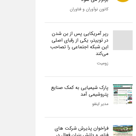
کانون نوآوران و فناوران
رپر آمریکایی پس از بن شدن
در توییتر، یکی از رقبای اصلی
این شبکه اجتماعی را تصاحب
می‌کند
زومیت
پارک شیمیایی به کمک صنایع
پتروشیمی آمد
مدیر اینفو
فراخوان پذیرش شرکت های
فناور و دانش بنیان فعال در