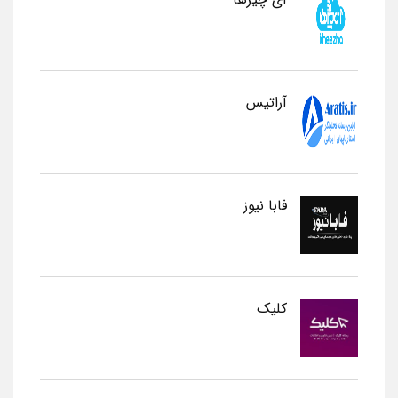
آراتیس
فابا نیوز
کلیک