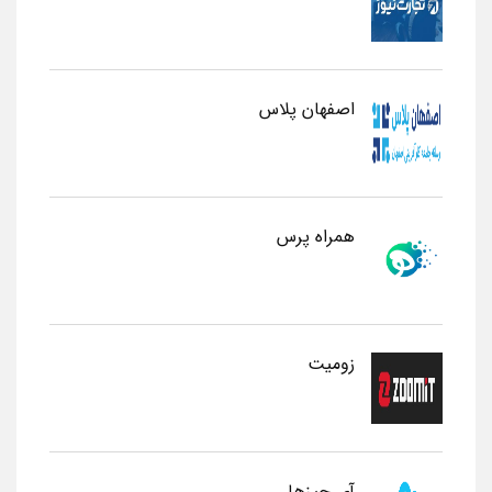
اصفهان پلاس
همراه پرس
زومیت
آی چیزها