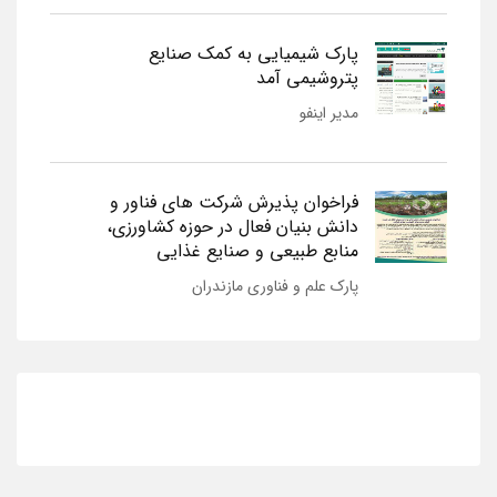
پارک شیمیایی به کمک صنایع
پتروشیمی آمد
مدیر اینفو
فراخوان پذیرش شرکت های فناور و
دانش بنیان فعال در حوزه کشاورزی،
منابع طبیعی و صنایع غذایی
پارک علم و فناوری مازندران