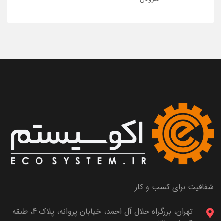
شفافیت برای کسب و کار
تهران، بزرگراه جلال آل احمد، خیابان پروانه، پلاک 4، طبقه