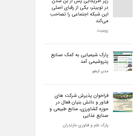
رپر آمریکایی پس از بن شدن
در توییتر، یکی از رقبای اصلی
این شبکه اجتماعی را تصاحب
می‌کند
زومیت
پارک شیمیایی به کمک صنایع
پتروشیمی آمد
مدیر اینفو
فراخوان پذیرش شرکت های
فناور و دانش بنیان فعال در
حوزه کشاورزی، منابع طبیعی و
صنایع غذایی
پارک علم و فناوری مازندران